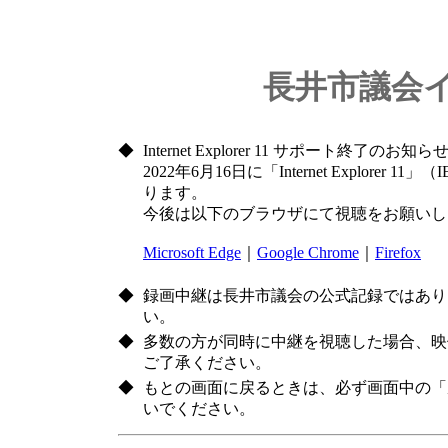
長井市議会
◆
Internet Explorer 11 サポート終了のお知ら
2022年6月16日に「Internet Explor
ります。
今後は以下のブラウザにて視聴をお願いし
Microsoft Edge
｜
Google Chrome
｜
Firefox
◆
録画中継は長井市議会の公式記録ではあり
い。
◆
多数の方が同時に中継を視聴した場合、映
ご了承ください。
◆
もとの画面に戻るときは、必ず画面中の「
いでください。